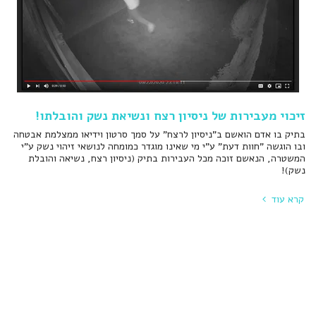
זיכוי מעבירות של ניסיון רצח ונשיאת נשק והובלתו!
בתיק בו אדם הואשם ב"ניסיון לרצח" על סמך סרטון וידיאו ממצלמת אבטחה
ובו הוגשה "חוות דעת" ע"י מי שאינו מוגדר כמומחה לנושאי זיהוי נשק ע"י
המשטרה, הנאשם זוכה מכל העבירות בתיק (ניסיון רצח, נשיאה והובלת
נשק)!
קרא עוד