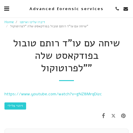
Advanced forensic services
Home
דיברו עלינו ואיתנו
שיחה עם עו"ד רותם טובול בפודקאסט שלה "לפרוטוקול"
שיחה עם עו"ד רותם טובול
בפודקאסט שלה
"לפרוטוקול"
https://www.youtube.com/watch?v=gNZ8MrqDi2c
זיהוי פלילי